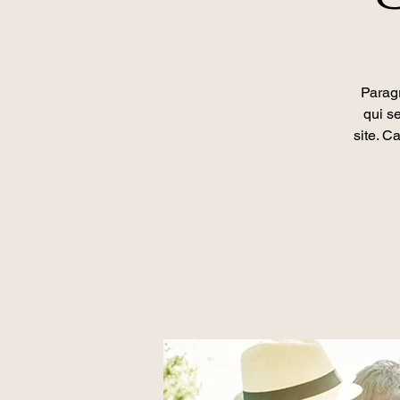
Paragr
qui se
site. C