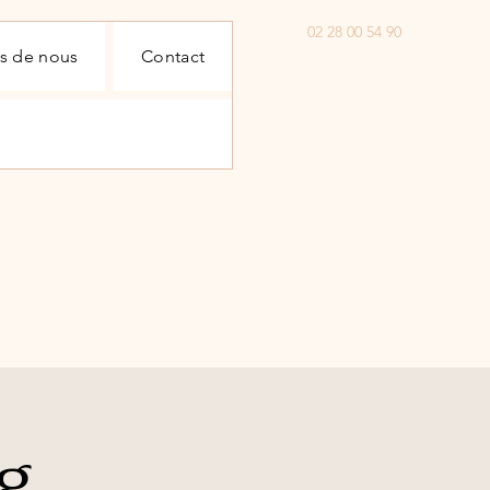
02 28 00 54 90
s de nous
Contact
g