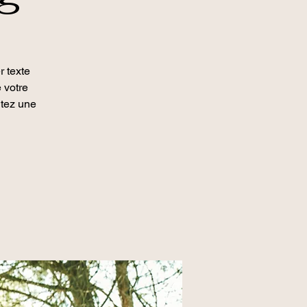
r texte
e votre
utez une