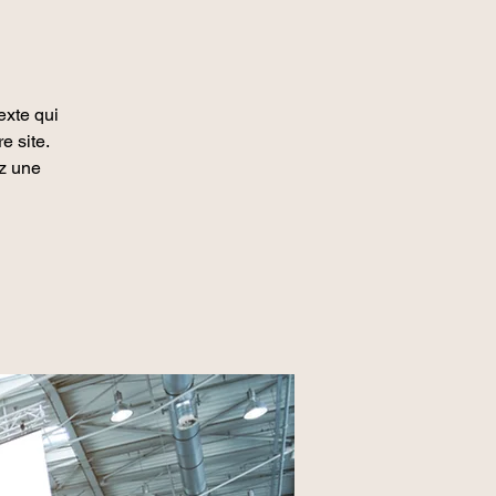
exte qui
e site.
ez une