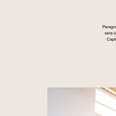
Paragra
sera l
Captu