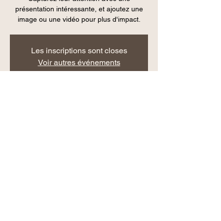
présentation intéressante, et ajoutez une
image ou une vidéo pour plus d'impact.
Les inscriptions sont closes
Voir autres événements
Heure et lieu
26 juin 2021, 15:30 – 27 juin 2021, 02:00
600 Rue Hubert-Aquin, Laval, QC H7R 0B8,
Canada
Partager cet événement