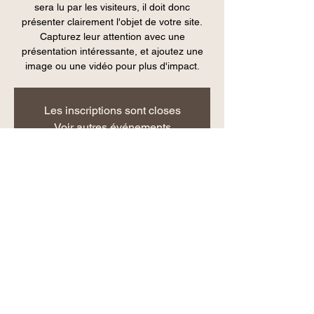
sera lu par les visiteurs, il doit donc
présenter clairement l'objet de votre site.
Capturez leur attention avec une
présentation intéressante, et ajoutez une
image ou une vidéo pour plus d'impact.
Les inscriptions sont closes
Voir autres événements
Heure et lieu
31 mai 2020, 08:00
Base de loisirs de La Ramée, 21 Chemin de
Larramet, 31170 Tournefeuille, France