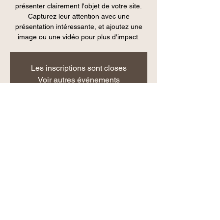
présenter clairement l'objet de votre site.
Capturez leur attention avec une
présentation intéressante, et ajoutez une
image ou une vidéo pour plus d'impact.
Les inscriptions sont closes
Voir autres événements
Heure et lieu
28 nov. 2019, 19:00
11 Place Adolphe Chérioux, 75015 Paris,
France
Partager cet événement