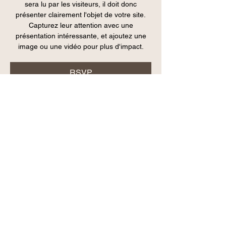
sera lu par les visiteurs, il doit donc
présenter clairement l'objet de votre site.
Capturez leur attention avec une
présentation intéressante, et ajoutez une
image ou une vidéo pour plus d'impact.
RSVP
Heure et lieu
DATE À DÉTERMINER
Partout
RSVP
Partager cet événement