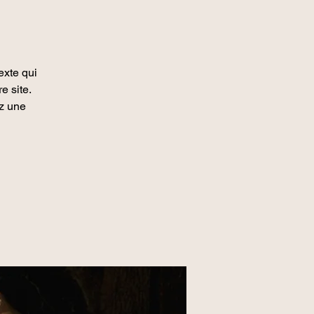
exte qui
e site.
ez une