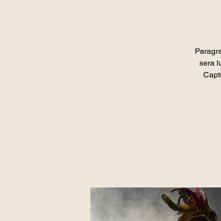
Paragra
sera l
Captu