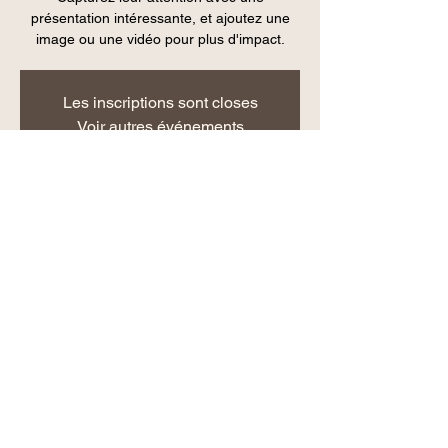
présentation intéressante, et ajoutez une
image ou une vidéo pour plus d'impact.
Les inscriptions sont closes
Voir autres événements
Heure et lieu
06 déc. 2019, 19:00
6 Mail Claude Berri, 93500 Pantin, France
Partager cet événement