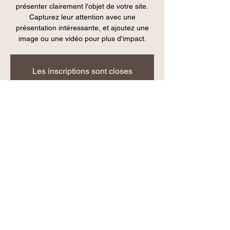
présenter clairement l'objet de votre site.
Capturez leur attention avec une
présentation intéressante, et ajoutez une
image ou une vidéo pour plus d'impact.
Les inscriptions sont closes
Voir autres événements
Heure et lieu
10 oct. 2020, 16:00 – 11 oct. 2020, 05:00
2 Rue de l'Église, 59269 Artres, France
Partager cet événement