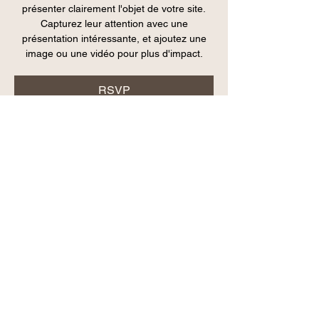
présenter clairement l'objet de votre site.
Capturez leur attention avec une
présentation intéressante, et ajoutez une
image ou une vidéo pour plus d'impact.
RSVP
Heure et lieu
DATE À DÉTERMINER
LIEU À DÉTERMINER
RSVP
Partager cet événement