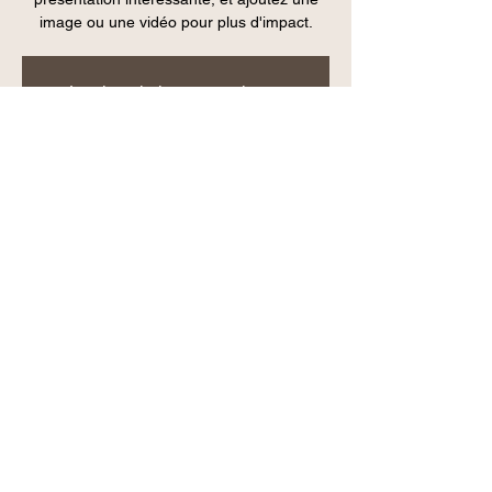
image ou une vidéo pour plus d'impact.
Les inscriptions sont closes
Voir autres événements
Heure et lieu
29 nov. 2019, 19:00
BETPRO@gmail.com
Partager cet événement
MODE & STYLE