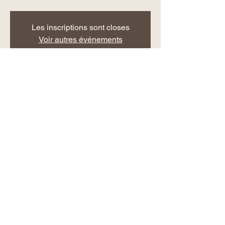
Les inscriptions sont closes
Voir autres événements
Heure et lieu
18 juil. 2020, 19:00 – 19 juil. 2020, 04:00
12 Rue Gutenberg, 93000 Bobigny, France
Partager cet événement